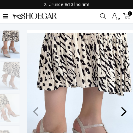
2. Üründe %10 İndirim!
0
TR