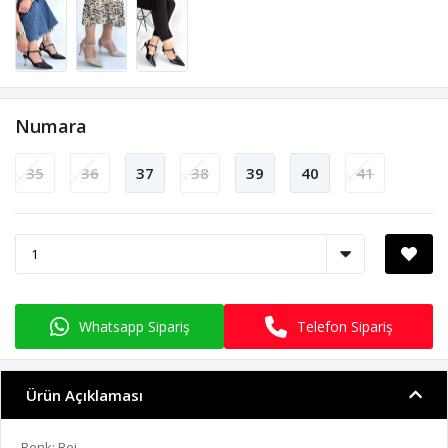
Numara
35
36
37
38
39
40
41
Whatsapp Sipariş
Telefon Sipariş
Ürün Açıklaması
Renk: Bej