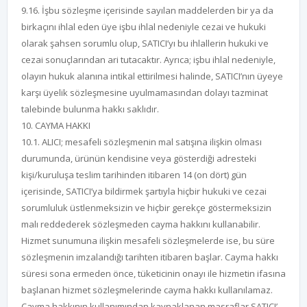
9.16. İşbu sözleşme içerisinde sayılan maddelerden bir ya da
birkaçını ihlal eden üye işbu ihlal nedeniyle cezai ve hukuki
olarak şahsen sorumlu olup, SATICI’yı bu ihlallerin hukuki ve
cezai sonuçlarından ari tutacaktır. Ayrıca; işbu ihlal nedeniyle,
olayın hukuk alanına intikal ettirilmesi halinde, SATICI’nın üyeye
karşı üyelik sözleşmesine uyulmamasından dolayı tazminat
talebinde bulunma hakkı saklıdır.
10. CAYMA HAKKI
10.1. ALICI; mesafeli sözleşmenin mal satışına ilişkin olması
durumunda, ürünün kendisine veya gösterdiği adresteki
kişi/kuruluşa teslim tarihinden itibaren 14 (on dört) gün
içerisinde, SATICI’ya bildirmek şartıyla hiçbir hukuki ve cezai
sorumluluk üstlenmeksizin ve hiçbir gerekçe göstermeksizin
malı reddederek sözleşmeden cayma hakkını kullanabilir.
Hizmet sunumuna ilişkin mesafeli sözleşmelerde ise, bu süre
sözleşmenin imzalandığı tarihten itibaren başlar. Cayma hakkı
süresi sona ermeden önce, tüketicinin onayı ile hizmetin ifasına
başlanan hizmet sözleşmelerinde cayma hakkı kullanılamaz.
Cayma hakkının kullanımından kaynaklanan masraflar SATICI’