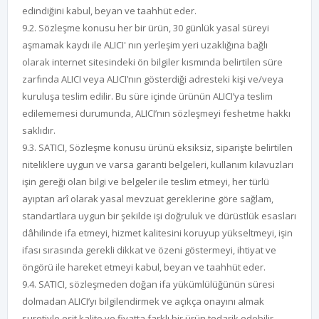
edindiğini kabul, beyan ve taahhüt eder.
9.2. Sözleşme konusu her bir ürün, 30 günlük yasal süreyi
aşmamak kaydı ile ALICI' nın yerleşim yeri uzaklığına bağlı
olarak internet sitesindeki ön bilgiler kısmında belirtilen süre
zarfında ALICI veya ALICI’nın gösterdiği adresteki kişi ve/veya
kuruluşa teslim edilir. Bu süre içinde ürünün ALICI’ya teslim
edilememesi durumunda, ALICI’nın sözleşmeyi feshetme hakkı
saklıdır.
9.3. SATICI, Sözleşme konusu ürünü eksiksiz, siparişte belirtilen
niteliklere uygun ve varsa garanti belgeleri, kullanım kılavuzları
işin gereği olan bilgi ve belgeler ile teslim etmeyi, her türlü
ayıptan arî olarak yasal mevzuat gereklerine göre sağlam,
standartlara uygun bir şekilde işi doğruluk ve dürüstlük esasları
dâhilinde ifa etmeyi, hizmet kalitesini koruyup yükseltmeyi, işin
ifası sırasında gerekli dikkat ve özeni göstermeyi, ihtiyat ve
öngörü ile hareket etmeyi kabul, beyan ve taahhüt eder.
9.4. SATICI, sözleşmeden doğan ifa yükümlülüğünün süresi
dolmadan ALICI’yı bilgilendirmek ve açıkça onayını almak
suretiyle eşit kalite ve fiyatta farklı bir ürün tedarik edebilir.