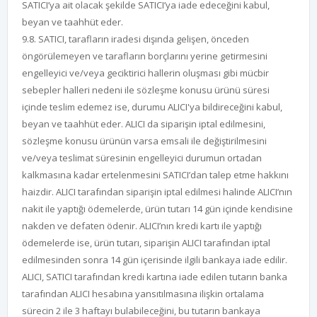
SATICI’ya ait olacak şekilde SATICI’ya iade edeceğini kabul,
beyan ve taahhüt eder.
9.8. SATICI, tarafların iradesi dışında gelişen, önceden
öngörülemeyen ve tarafların borçlarını yerine getirmesini
engelleyici ve/veya geciktirici hallerin oluşması gibi mücbir
sebepler halleri nedeni ile sözleşme konusu ürünü süresi
içinde teslim edemez ise, durumu ALICI'ya bildireceğini kabul,
beyan ve taahhüt eder. ALICI da siparişin iptal edilmesini,
sözleşme konusu ürünün varsa emsali ile değiştirilmesini
ve/veya teslimat süresinin engelleyici durumun ortadan
kalkmasına kadar ertelenmesini SATICI’dan talep etme hakkını
haizdir. ALICI tarafından siparişin iptal edilmesi halinde ALICI’nın
nakit ile yaptığı ödemelerde, ürün tutarı 14 gün içinde kendisine
nakden ve defaten ödenir. ALICI’nın kredi kartı ile yaptığı
ödemelerde ise, ürün tutarı, siparişin ALICI tarafından iptal
edilmesinden sonra 14 gün içerisinde ilgili bankaya iade edilir.
ALICI, SATICI tarafından kredi kartına iade edilen tutarın banka
tarafından ALICI hesabına yansıtılmasına ilişkin ortalama
sürecin 2 ile 3 haftayı bulabileceğini, bu tutarın bankaya