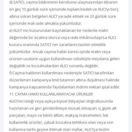
d) SATICI, cayma bildiriminin kendisine ulaşmasından itibaren
en geç 10 günlük süre içerisinde toplam bedeli ve ALICI’yı borç
altına sokan belgeleri ALICI’ ya iade etmek ve 20 günlük süre
içerisinde malı iade almakla yükümlüdür.
e) ALICI’ nın kusurundan kaynaklanan bir nedenle malın
değerinde bir azalma olursa veya iade imkânsızlaşırsa ALICI
kusuru oranında SATICI’ nın zararlarını tazmin etmekle
yükümlüdür. Ancak cayma hakkı süresi içinde malın veya
ürünün usulüne uygun kullanılması sebebiyle meydana gelen
değişiklik ve bozulmalardan ALICI sorumlu değildir.
f) Cayma hakkının kullanılması nedeniyle SATICI tarafından
düzenlenen kampanya limit tutarının altına düşülmesi halinde
kampanya kapsamında faydalanılan indirim miktarı iptal edilir.
11. CAYMA HAKKI KULLANILAMAYACAK ÜRÜNLER
ALICI’nın isteği veya açıkça kişisel ihtiyaçları doğrultusunda
hazırlanan ve geri gönderilmeye müsait olmayan, iç giyim alt
parçaları, mayo ve bikini altları, makyaj malzemeleri, tek
kullanımlık ürünler, çabuk bozulma tehlikesi olan veya son
kullanma tarihi geçme ihtimali olan mallar, ALICI’ya teslim