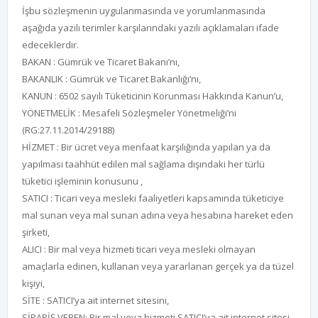
İşbu sözleşmenin uygulanmasında ve yorumlanmasında
aşağıda yazılı terimler karşılarındaki yazılı açıklamaları ifade
edeceklerdir.
BAKAN : Gümrük ve Ticaret Bakanı’nı,
BAKANLIK : Gümrük ve Ticaret Bakanlığı’nı,
KANUN : 6502 sayılı Tüketicinin Korunması Hakkında Kanun’u,
YÖNETMELİK : Mesafeli Sözleşmeler Yönetmeliği’ni
(RG:27.11.2014/29188)
HİZMET : Bir ücret veya menfaat karşılığında yapılan ya da
yapılması taahhüt edilen mal sağlama dışındaki her türlü
tüketici işleminin konusunu ,
SATICI : Ticari veya mesleki faaliyetleri kapsamında tüketiciye
mal sunan veya mal sunan adına veya hesabına hareket eden
şirketi,
ALICI : Bir mal veya hizmeti ticari veya mesleki olmayan
amaçlarla edinen, kullanan veya yararlanan gerçek ya da tüzel
kişiyi,
SİTE : SATICI’ya ait internet sitesini,
SİPARİŞ VEREN: Bir mal veya hizmeti SATICI’ya ait internet sitesi