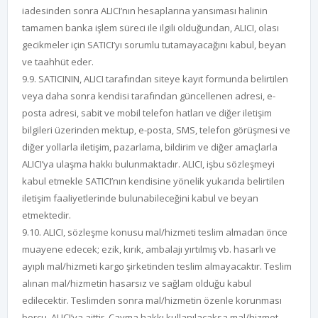
iadesinden sonra ALICI’nın hesaplarına yansıması halinin
tamamen banka işlem süreci ile ilgili olduğundan, ALICI, olası
gecikmeler için SATICI’yı sorumlu tutamayacağını kabul, beyan
ve taahhüt eder.
9.9. SATICININ, ALICI tarafından siteye kayıt formunda belirtilen
veya daha sonra kendisi tarafından güncellenen adresi, e-
posta adresi, sabit ve mobil telefon hatları ve diğer iletişim
bilgileri üzerinden mektup, e-posta, SMS, telefon görüşmesi ve
diğer yollarla iletişim, pazarlama, bildirim ve diğer amaçlarla
ALICI’ya ulaşma hakkı bulunmaktadır. ALICI, işbu sözleşmeyi
kabul etmekle SATICI’nın kendisine yönelik yukarıda belirtilen
iletişim faaliyetlerinde bulunabileceğini kabul ve beyan
etmektedir.
9.10. ALICI, sözleşme konusu mal/hizmeti teslim almadan önce
muayene edecek; ezik, kırık, ambalajı yırtılmış vb. hasarlı ve
ayıplı mal/hizmeti kargo şirketinden teslim almayacaktır. Teslim
alınan mal/hizmetin hasarsız ve sağlam olduğu kabul
edilecektir. Teslimden sonra mal/hizmetin özenle korunması
borcu, ALICI’ya aittir. Cayma hakkı kullanılacaksa mal/hizmet