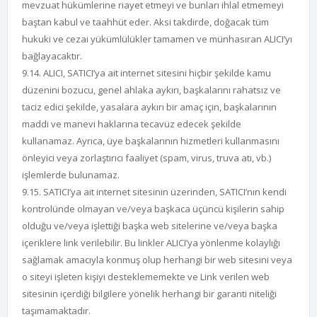
mevzuat hükümlerine riayet etmeyi ve bunları ihlal etmemeyi
baştan kabul ve taahhüt eder. Aksi takdirde, doğacak tüm
hukuki ve cezai yükümlülükler tamamen ve münhasıran ALICI’yı
bağlayacaktır.
9.14. ALICI, SATICI’ya ait internet sitesini hiçbir şekilde kamu
düzenini bozucu, genel ahlaka aykırı, başkalarını rahatsız ve
taciz edici şekilde, yasalara aykırı bir amaç için, başkalarının
maddi ve manevi haklarına tecavüz edecek şekilde
kullanamaz. Ayrıca, üye başkalarının hizmetleri kullanmasını
önleyici veya zorlaştırıcı faaliyet (spam, virus, truva atı, vb.)
işlemlerde bulunamaz.
9.15. SATICI’ya ait internet sitesinin üzerinden, SATICI’nın kendi
kontrolünde olmayan ve/veya başkaca üçüncü kişilerin sahip
olduğu ve/veya işlettiği başka web sitelerine ve/veya başka
içeriklere link verilebilir. Bu linkler ALICI’ya yönlenme kolaylığı
sağlamak amacıyla konmuş olup herhangi bir web sitesini veya
o siteyi işleten kişiyi desteklememekte ve Link verilen web
sitesinin içerdiği bilgilere yönelik herhangi bir garanti niteliği
taşımamaktadır.