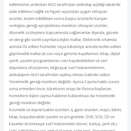
edilmesinin ardından ALICI tarafından ambalajı açıldığı takdirde
iade edilmesi sağlık ve hijyen açısından uygun olmayan
ürünler, teslim edildikten sonra başka ürünlerle karışan
vedoğası gereği ayrıştırılması mümkün olmayan ürünler,
Abonelik sözleşmesi kapsamında sağlananlar dışında, gazete
ve dergi gibi süreli yayınlara ilişkin mallar, Elektronik ortamda
anında ifa edilen hizmetler veya tüketiciye anında teslim edilen
gayrimaddi mallar,ile ses veya görüntü kayıtlarının, kitap, dijital
içerik, yazılım programlarının, veri kaydedebilme ve veri
depolama cihazlarının, bilgisayar sarf malzemelerinin,
ambalajının ALICI tarafından açılmış olması halinde iadesi
Yönetmelik gereği mümkün değildir. Ayrıca Cayma hakkı süresi
sona ermeden önce, tüketicinin onayı ile ifasına başlanan
hizmetlere ilişkin cayma hakkının kullanılması da Yönetmelik
gereği mümkün değildir.
Kozmetik ve kişisel bakım ürünleri, iç giyim ürünleri, mayo, bikini,
kitap, kopyalanabilir yazılım ve programlar, DVD, VCD, CD ve
kasetler ile kırtasiye sarf malzemeleri (toner, kartuş, şerit vb.)
iade edilebilmesi için ambalajlarının açılmamış, denenmemiş,