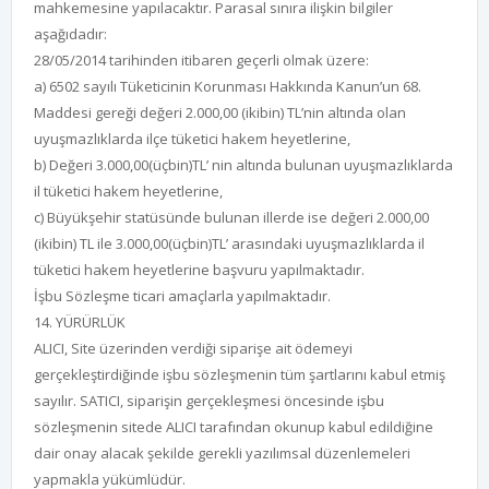
mahkemesine yapılacaktır. Parasal sınıra ilişkin bilgiler
aşağıdadır:
28/05/2014 tarihinden itibaren geçerli olmak üzere:
a) 6502 sayılı Tüketicinin Korunması Hakkında Kanun’un 68.
Maddesi gereği değeri 2.000,00 (ikibin) TL’nin altında olan
uyuşmazlıklarda ilçe tüketici hakem heyetlerine,
b) Değeri 3.000,00(üçbin)TL’ nin altında bulunan uyuşmazlıklarda
il tüketici hakem heyetlerine,
c) Büyükşehir statüsünde bulunan illerde ise değeri 2.000,00
(ikibin) TL ile 3.000,00(üçbin)TL’ arasındaki uyuşmazlıklarda il
tüketici hakem heyetlerine başvuru yapılmaktadır.
İşbu Sözleşme ticari amaçlarla yapılmaktadır.
14. YÜRÜRLÜK
ALICI, Site üzerinden verdiği siparişe ait ödemeyi
gerçekleştirdiğinde işbu sözleşmenin tüm şartlarını kabul etmiş
sayılır. SATICI, siparişin gerçekleşmesi öncesinde işbu
sözleşmenin sitede ALICI tarafından okunup kabul edildiğine
dair onay alacak şekilde gerekli yazılımsal düzenlemeleri
yapmakla yükümlüdür.