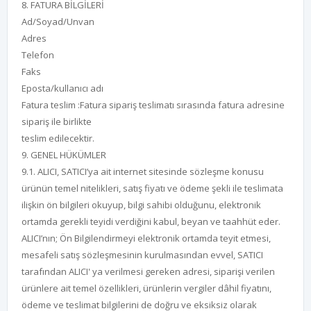
8. FATURA BİLGİLERİ
Ad/Soyad/Unvan
Adres
Telefon
Faks
Eposta/kullanıcı adı
Fatura teslim :Fatura sipariş teslimatı sırasında fatura adresine
sipariş ile birlikte
teslim edilecektir.
9. GENEL HÜKÜMLER
9.1. ALICI, SATICI’ya ait internet sitesinde sözleşme konusu
ürünün temel nitelikleri, satış fiyatı ve ödeme şekli ile teslimata
ilişkin ön bilgileri okuyup, bilgi sahibi olduğunu, elektronik
ortamda gerekli teyidi verdiğini kabul, beyan ve taahhüt eder.
ALICI’nın; Ön Bilgilendirmeyi elektronik ortamda teyit etmesi,
mesafeli satış sözleşmesinin kurulmasından evvel, SATICI
tarafından ALICI' ya verilmesi gereken adresi, siparişi verilen
ürünlere ait temel özellikleri, ürünlerin vergiler dâhil fiyatını,
ödeme ve teslimat bilgilerini de doğru ve eksiksiz olarak