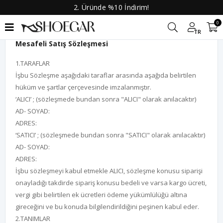
2. Üründe %10 İndirim!
0
TR
Mesafeli Satış Sözleşmesi
1.TARAFLAR
İşbu Sözleşme aşağıdaki taraflar arasında aşağıda belirtilen
hüküm ve şartlar çerçevesinde imzalanmıştır.
‘ALICI’ ; (sözleşmede bundan sonra "ALICI" olarak anılacaktır)
AD- SOYAD:
ADRES:
‘SATICI’ ; (sözleşmede bundan sonra "SATICI" olarak anılacaktır)
AD- SOYAD:
ADRES:
İşbu sözleşmeyi kabul etmekle ALICI, sözleşme konusu siparişi
onayladığı takdirde sipariş konusu bedeli ve varsa kargo ücreti,
vergi gibi belirtilen ek ücretleri ödeme yükümlülüğü altına
gireceğini ve bu konuda bilgilendirildiğini peşinen kabul eder.
2.TANIMLAR