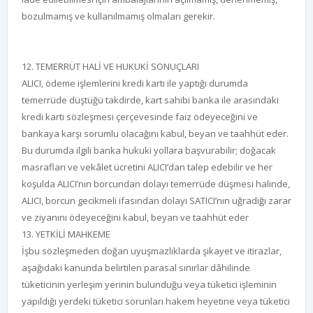
bozulmamış ve kullanılmamış olmaları gerekir.
12. TEMERRÜT HALİ VE HUKUKİ SONUÇLARI
ALICI, ödeme işlemlerini kredi kartı ile yaptığı durumda
temerrüde düştüğü takdirde, kart sahibi banka ile arasındaki
kredi kartı sözleşmesi çerçevesinde faiz ödeyeceğini ve
bankaya karşı sorumlu olacağını kabul, beyan ve taahhüt eder.
Bu durumda ilgili banka hukuki yollara başvurabilir; doğacak
masrafları ve vekâlet ücretini ALICI’dan talep edebilir ve her
koşulda ALICI’nın borcundan dolayı temerrüde düşmesi halinde,
ALICI, borcun gecikmeli ifasından dolayı SATICI’nın uğradığı zarar
ve ziyanını ödeyeceğini kabul, beyan ve taahhüt eder
13. YETKİLİ MAHKEME
İşbu sözleşmeden doğan uyuşmazlıklarda şikayet ve itirazlar,
aşağıdaki kanunda belirtilen parasal sınırlar dâhilinde
tüketicinin yerleşim yerinin bulunduğu veya tüketici işleminin
yapıldığı yerdeki tüketici sorunları hakem heyetine veya tüketici