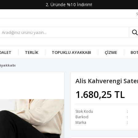
2. Üründe %10 İndirim!
S
DALET
TERLIK
TOPUKLU AYAKKABI
ÇIZME
BO
 Ayakkabı
Alis Kahverengi Sate
1.680,25 TL
Stok Kodu
Barkod
Marka