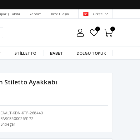
ipariş Takibi
Yardım
Bize Ulaşın
Türkçe
0
0
T
STILLETTO
BABET
DOLGU TOPUK
n Stiletto Ayakkabı
EAALT-KDN-KTP-268440
EA9035000269172
Shoegar