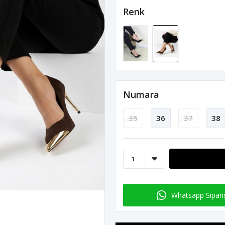
Renk
Numara
35
36
37
38
Whatsapp Sipari