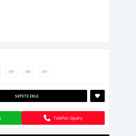
39
40
41
SEPETE EKLE
ş
Telefon Sipariş