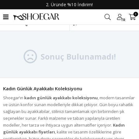
2. Üründe %10 İndirim!
0
TR
Filtrele
Sonuç Bulunamadı!
Kadın Günlük Ayakkabı Koleksiyonu
Shoegar’ın
kadın günlük ayakkabı koleksiyonu
, modern tasarımlar
ve üstün konfor sunan modelleriyle dikkat çekiyor. Gün boyu rahatlık
sağlayan bu ayakkabılar, stilinizi tamamlamak için birbirinden şık
seçenekler sunar. Farklı malzeme ve taban yapılarıyla üretilen
modeller, her tarza ve ihtiyaca uygun alternatifler içeriyor.
Kadın
günlük ayakkabı fiyatları
, kalite ve tasarım özelliklerine göre
çeşitlenirken, bütçe dostu seçenekler de koleksiyonda yer alıyor.