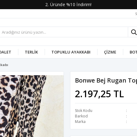
2. Üründe %10 İndirim!
S
DALET
TERLIK
TOPUKLU AYAKKABI
ÇIZME
BO
kkabı
Bonwe Bej Rugan To
2.197,25 TL
Stok Kodu
Barkod
Marka