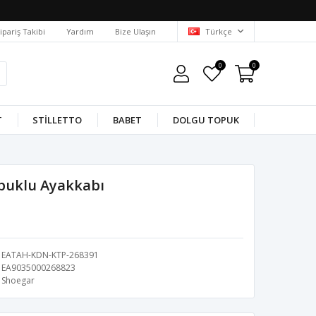
ipariş Takibi
Yardım
Bize Ulaşın
Türkçe
0
0
T
STILLETTO
BABET
DOLGU TOPUK
puklu Ayakkabı
EATAH-KDN-KTP-268391
EA9035000268823
Shoegar