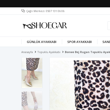
Çağrı Merkezi: 0507 131 06 06
GÜNLÜK AYAKKABI
SPOR AYAKKABI
SAN
Anasayfa
Topuklu Ayakkabı
Bonwe Bej Rugan Topuklu Aya