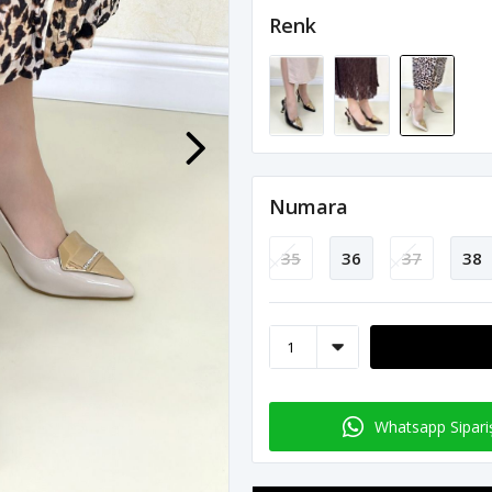
Renk
Numara
35
36
37
38
Whatsapp Sipari