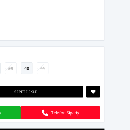
39
40
41
SEPETE EKLE
ş
Telefon Sipariş