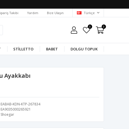
ipariş Takibi
Yardım
Bize Ulaşın
Türkçe
0
0
T
STILLETTO
BABET
DOLGU TOPUK
lu Ayakkabı
EABAB-KDN-KTP-267834
EA9035000265921
Shoegar