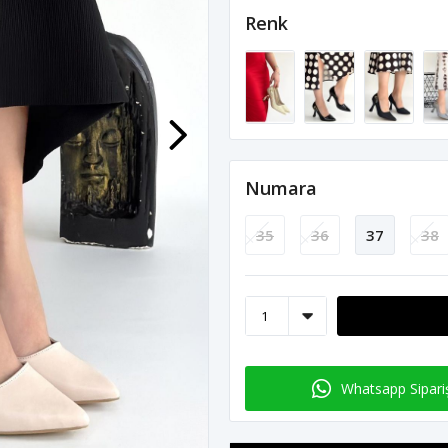
Renk
Numara
35
36
37
38
Whatsapp Sipari