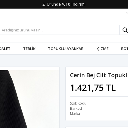
2. Üründe %10 İndirim!
S
DALET
TERLIK
TOPUKLU AYAKKABI
ÇIZME
BO
ı
Cerin Bej Cilt Topuk
1.421,75 TL
Stok Kodu
Barkod
Marka