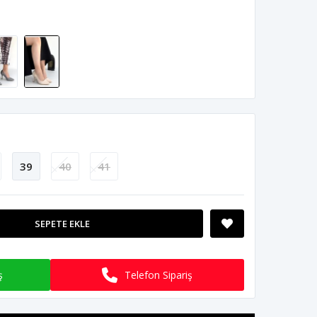
39
40
41
SEPETE EKLE
ş
Telefon Sipariş