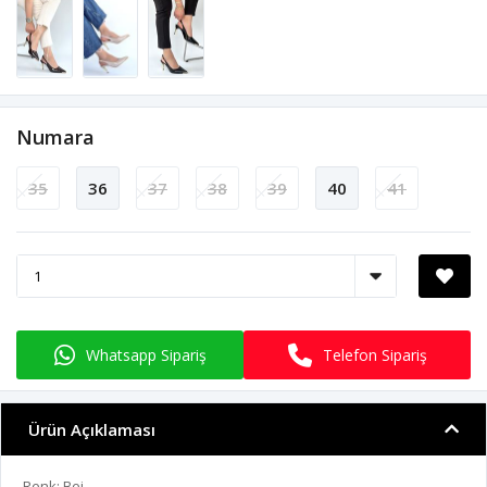
Numara
35
36
37
38
39
40
41
Whatsapp Sipariş
Telefon Sipariş
Ürün Açıklaması
Renk: Bej