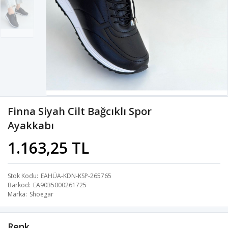
Finna Siyah Cilt Bağcıklı Spor
Ayakkabı
1.163,25 TL
Stok Kodu
EAHÜA-KDN-KSP-265765
Barkod
EA9035000261725
Marka
Shoegar
Renk