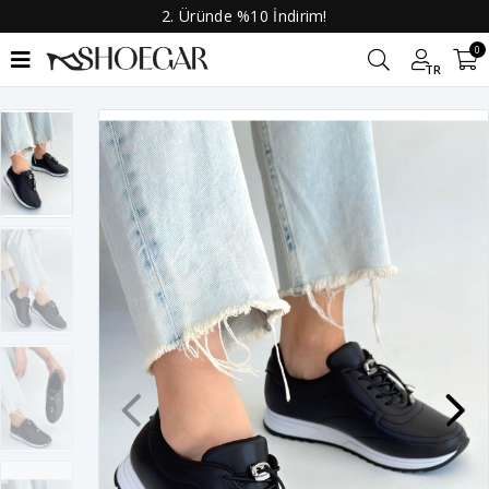
2. Üründe %10 İndirim!
0
TR