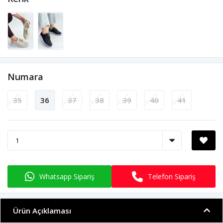
Numara
35
36
37
38
39
40
41
Whatsapp Sipariş
Telefon Sipariş
Ürün Açıklaması