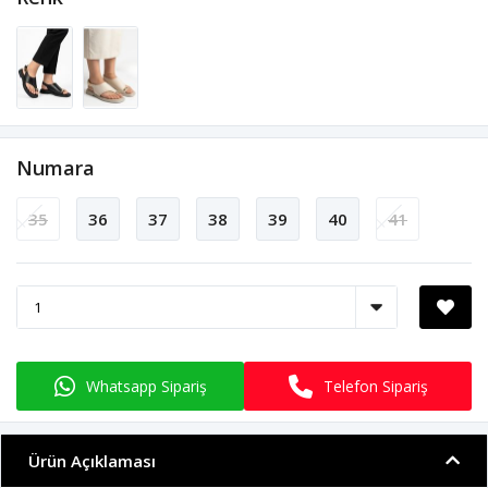
Numara
35
36
37
38
39
40
41
Whatsapp Sipariş
Telefon Sipariş
Ürün Açıklaması