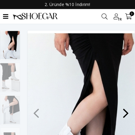
2. Üründe %10 İndirim!
0
TR