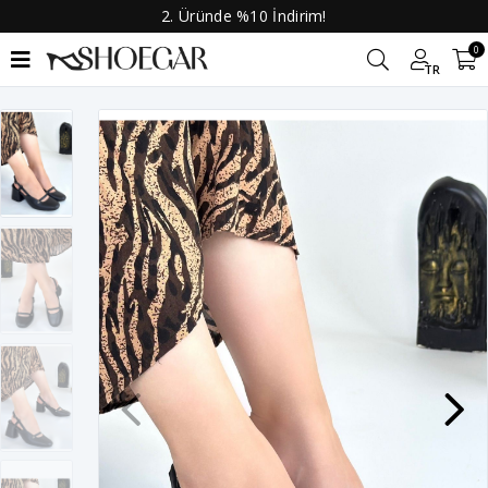
2. Üründe %10 İndirim!
0
TR