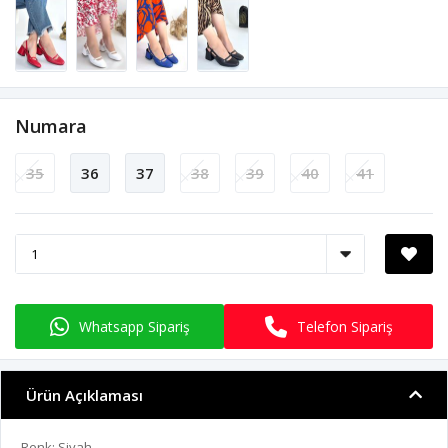
Numara
35
36
37
38
39
40
41
Whatsapp Sipariş
Telefon Sipariş
Ürün Açıklaması
Renk: Siyah