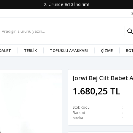
2. Üründe %10 İndirim!
S
DALET
TERLIK
TOPUKLU AYAKKABI
ÇIZME
BO
Jorwi Bej Cilt Babet
1.680,25 TL
Stok Kodu
Barkod
Marka