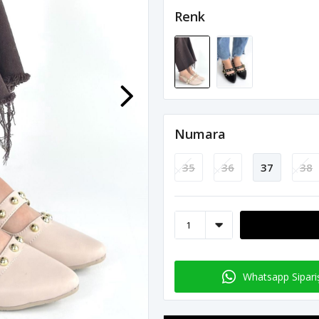
Renk
Numara
35
36
37
38
Whatsapp Sipari