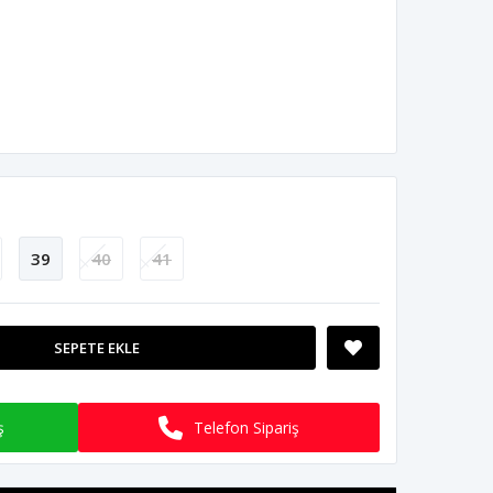
39
40
41
SEPETE EKLE
ş
Telefon Sipariş