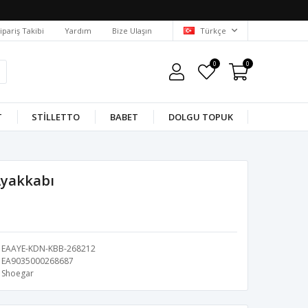
ipariş Takibi
Yardım
Bize Ulaşın
Türkçe
0
0
T
STILLETTO
BABET
DOLGU TOPUK
 Ayakkabı
EAAYE-KDN-KBB-268212
EA9035000268687
Shoegar