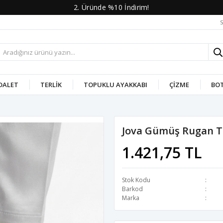
2. Üründe %10 İndirim!
S
DALET
TERLIK
TOPUKLU AYAKKABI
ÇIZME
BO
Jova Gümüş Rugan T
1.421,75 TL
Stok Kodu
Barkod
Marka