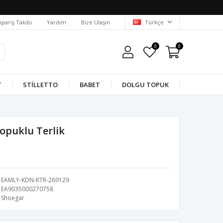
ipariş Takibi
Yardım
Bize Ulaşın
Türkçe
0
0
T
STILLETTO
BABET
DOLGU TOPUK
opuklu Terlik
EAMLY-KDN-KTR-269129
EA9035000270758
Shoegar