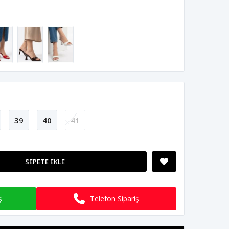
39
40
41
SEPETE EKLE
ş
Telefon Sipariş