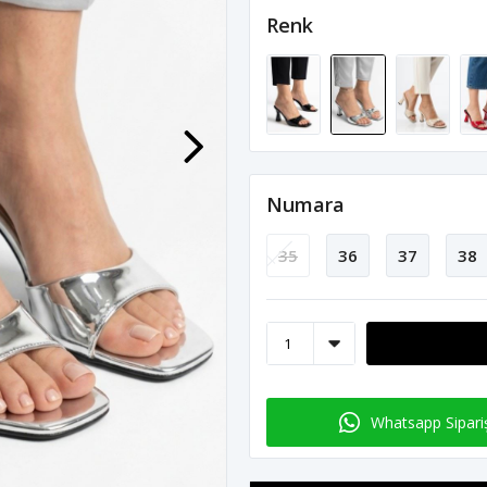
Renk
Numara
35
36
37
38
Whatsapp Sipari