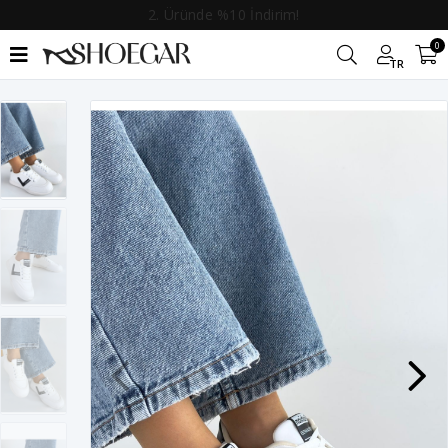
2. Üründe %10 İndirim!
0
TR