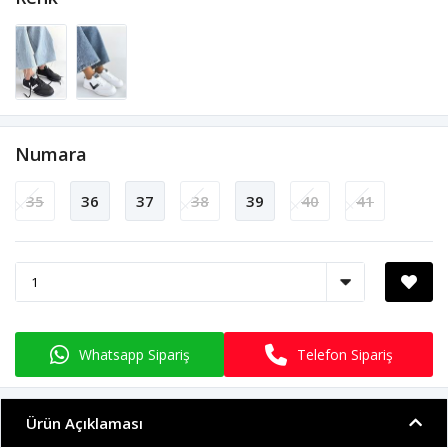
Numara
35
36
37
38
39
40
41
Whatsapp Sipariş
Telefon Sipariş
Ürün Açıklaması