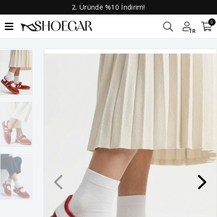
2. Üründe %10 İndirim!
0
TR