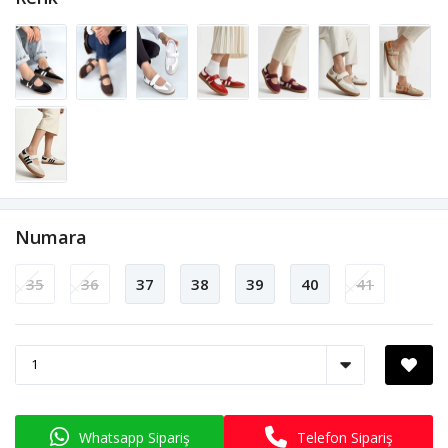
Numara
35
36
37
38
39
40
41
Whatsapp Sipariş
Telefon Sipariş