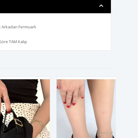
t Arkadan Fermuarlı
 Göre TAM Kalıp