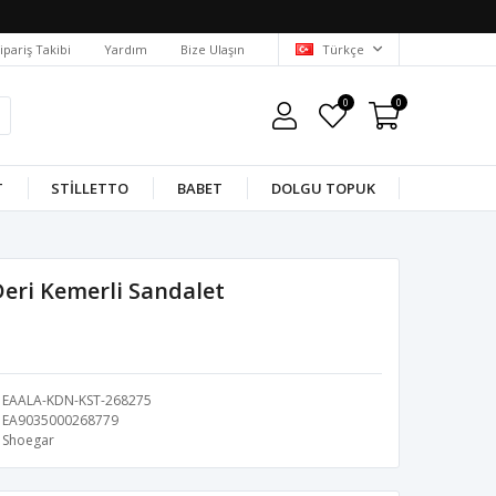
ipariş Takibi
Yardım
Bize Ulaşın
Türkçe
0
0
T
STILLETTO
BABET
DOLGU TOPUK
Deri Kemerli Sandalet
EAALA-KDN-KST-268275
EA9035000268779
Shoegar