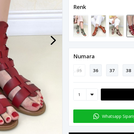
Renk
Numara
35
36
37
38
Whatsapp Sipari