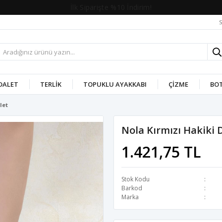
2. Üründe %10 İndirim!
S
DALET
TERLIK
TOPUKLU AYAKKABI
ÇIZME
BO
let
Nola Kırmızı Hakiki 
1.421,75 TL
Stok Kodu
Barkod
Marka