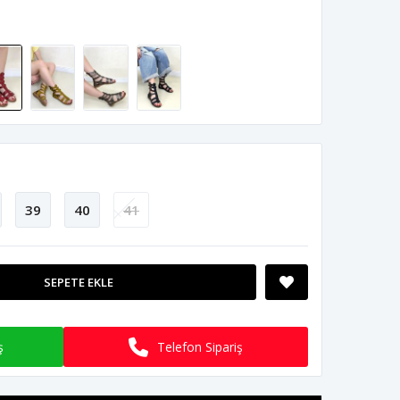
39
40
41
SEPETE EKLE
ş
Telefon Sipariş