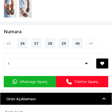
Numara
35
36
37
38
39
40
41
Whatsapp Sipariş
Telefon Sipariş
Ürün Açıklaması
Renk: Siyah