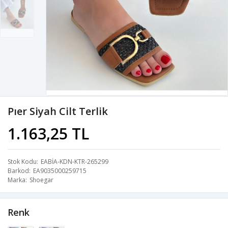
Pıer Siyah Cilt Terlik
1.163,25 TL
Stok Kodu
EABİA-KDN-KTR-265299
Barkod
EA9035000259715
Marka
Shoegar
Renk