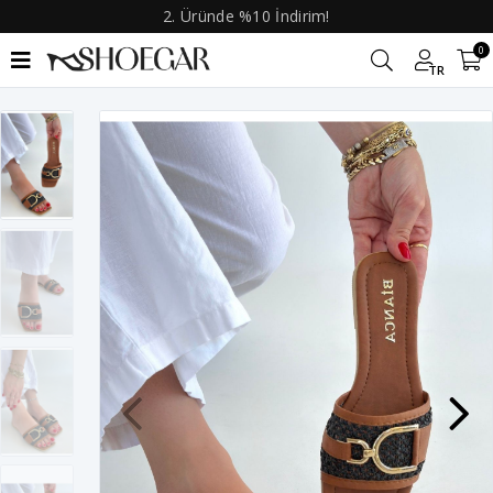
2. Üründe %10 İndirim!
0
TR