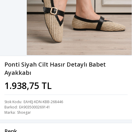
Ponti Siyah Cilt Hasır Detaylı Babet
Ayakkabı
1.938,75 TL
Stok Kodu
EAHEJ-KDN-KBB-268446
Barkod
EA9035000269141
Marka
Shoegar
Renk