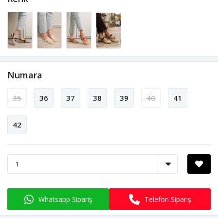
Numara
35
36
37
38
39
40
41
42
Whatsapp Sipariş
Telefon Sipariş