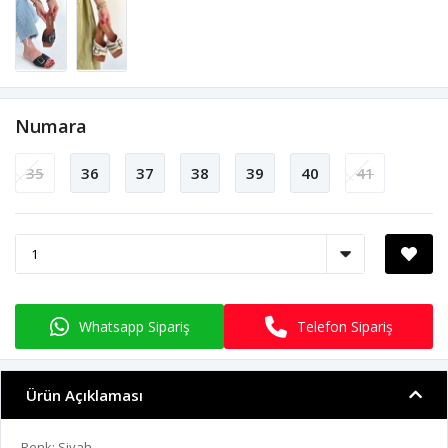
Numara
35
36
37
38
39
40
41
Whatsapp Sipariş
Telefon Sipariş
Ürün Açıklaması
Renk: Siyah