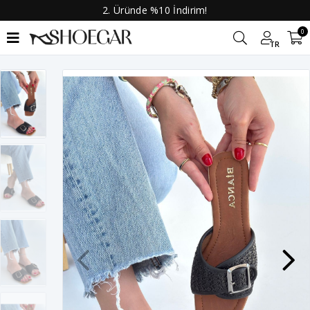
2. Üründe %10 İndirim!
0
TR