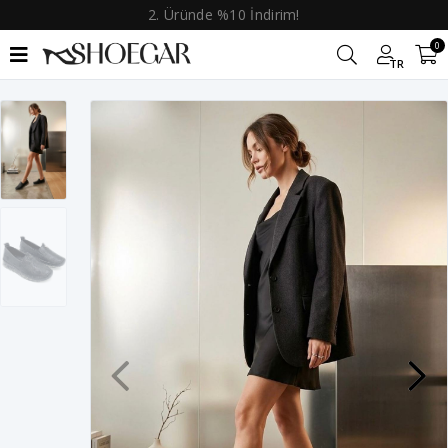
2. Üründe %10 İndirim!
0
TR