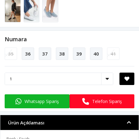
Numara
35
36
37
38
39
40
41
Whatsapp Sipariş
Telefon Sipariş
Ürün Açıklaması
Renk : Siyah