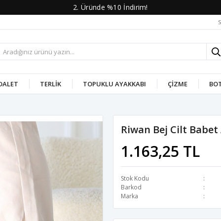
2. Üründe %10 İndirim!
S
DALET
TERLIK
TOPUKLU AYAKKABI
ÇIZME
BO
Riwan Bej Cilt Babet
1.163,25 TL
Stok Kodu
Barkod
Marka