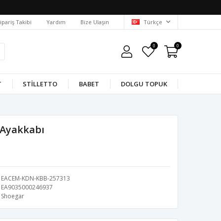
ipariş Takibi
Yardım
Bize Ulaşın
Türkçe
0
0
T
STILLETTO
BABET
DOLGU TOPUK
 Ayakkabı
EACEM-KDN-KBB-257313
EA9035000246937
Shoegar