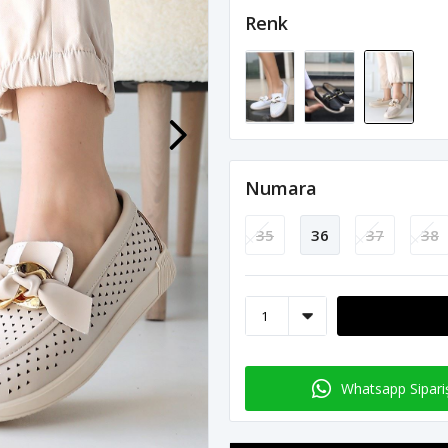
Renk
Numara
35
36
37
38
Whatsapp Sipari