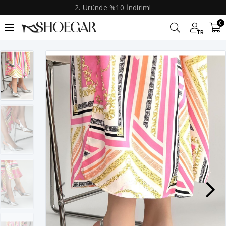
2. Üründe %10 İndirim!
0
TR