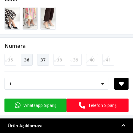
Numara
35
36
37
38
39
40
41
Whatsapp Sipariş
Telefon Sipariş
Ürün Açıklaması