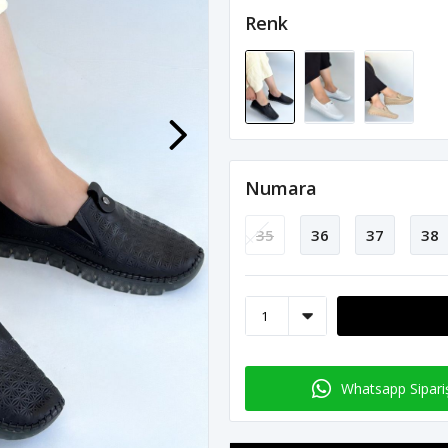
Renk
Numara
35
36
37
38
Whatsapp Sipari