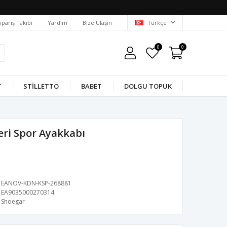
ipariş Takibi
Yardım
Bize Ulaşın
Türkçe
0
0
T
STILLETTO
BABET
DOLGU TOPUK
eri Spor Ayakkabı
EANOV-KDN-KSP-268881
EA9035000270314
Shoegar