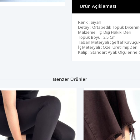
Ürün Açıklaması
Renk : Siyah
Detay : Ortapedik Topuk Dikenin
Malzeme : İçi Dışı Hakiki Deri
Topuk Boyu : 2.5 Cm
Taban Meteryali : Şeffaf Kavuçu
İç Meteryali : Özel Üretilmiş Deri
Kalıp : Standart Ayak Ölçülerine
Benzer Ürünler