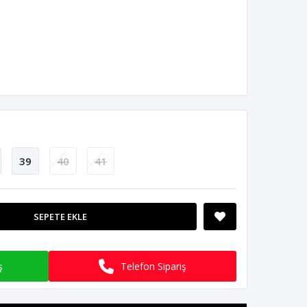
39
40
41
SEPETE EKLE
ş
Telefon Sipariş