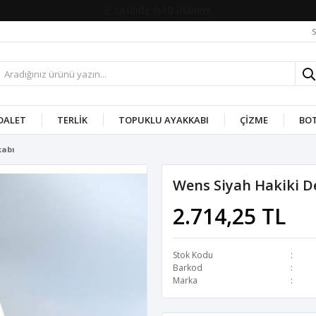
2. Üründe %10 İndirim!
S
DALET
TERLIK
TOPUKLU AYAKKABI
ÇIZME
BO
kabı
Wens Siyah Hakiki D
2.714,25 TL
Stok Kodu
Barkod
Marka