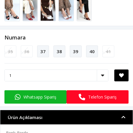
Numara
35
36
37
38
39
40
41
Whatsapp Sipariş
Telefon Sipariş
Ürün Açıklaması
Renk: Bordo