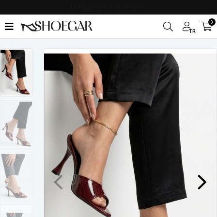
2. Üründe %10 İndirim!
0
TR