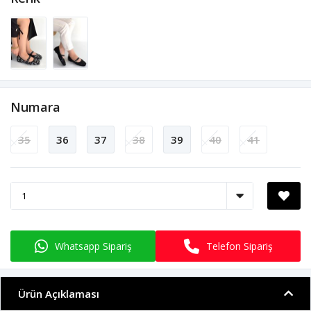
Numara
35
36
37
38
39
40
41
Whatsapp Sipariş
Telefon Sipariş
Ürün Açıklaması