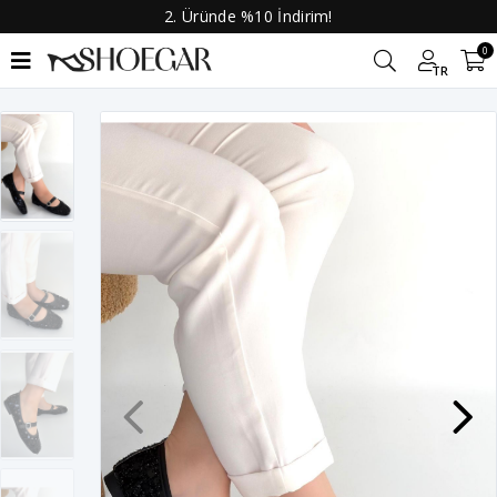
2. Üründe %10 İndirim!
0
TR