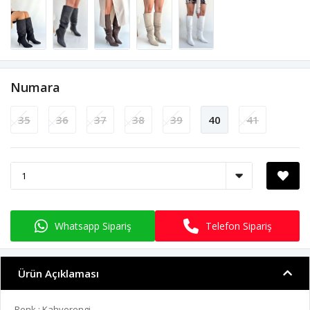
Numara
35
36
37
38
39
40
41
Whatsapp Sipariş
Telefon Sipariş
Ürün Açıklaması
Renk : Kahverengi