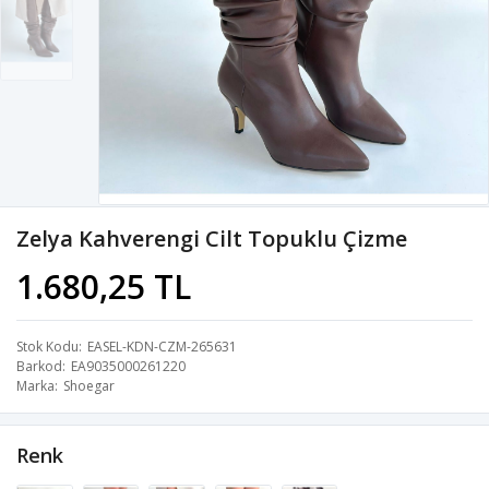
Zelya Kahverengi Cilt Topuklu Çizme
1.680,25 TL
Stok Kodu
EASEL-KDN-CZM-265631
Barkod
EA9035000261220
Marka
Shoegar
Renk