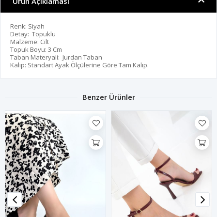
Ürün Açıklaması
Renk: Siyah
Detay: Topuklu
Malzeme: Cilt
Topuk Boyu: 3 Cm
Taban Materyali: Jurdan Taban
Kalıp: Standart Ayak Ölçülerine Göre Tam Kalıp.
Benzer Ürünler