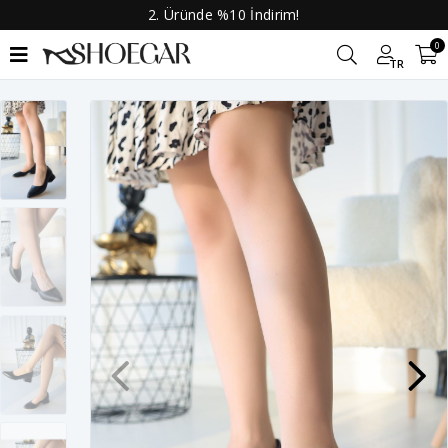
2. Üründe %10 İndirim!
0
TR