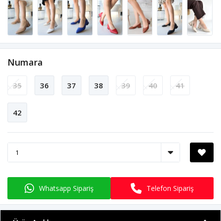
Numara
35
36
37
38
39
40
41
42
Whatsapp Sipariş
Telefon Sipariş