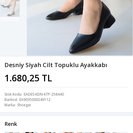
Desniy Siyah Cilt Topuklu Ayakkabı
1.680,25 TL
Stok Kodu
EADES-KDN-KTP-258440
Barkod
EA9035000249112
Marka
Shoegar
Renk