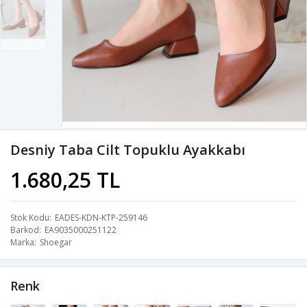
Desniy Taba Cilt Topuklu Ayakkabı
1.680,25 TL
Stok Kodu
EADES-KDN-KTP-259146
Barkod
EA9035000251122
Marka
Shoegar
Renk