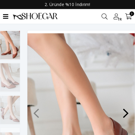
2. Üründe %10 İndirim!
0
TR