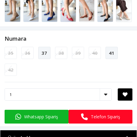
Numara
35
36
37
38
39
40
41
42
Whatsapp Sipariş
Telefon Sipariş