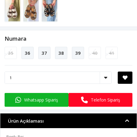
Numara
35
36
37
38
39
40
41
Whatsapp Sipariş
Telefon Sipariş
Ürün Açıklaması
Renk: Bej