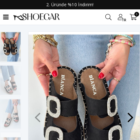
2. Üründe %10 İndirim!
0
TR