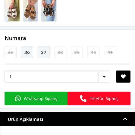
Numara
35
36
37
38
39
40
41
Whatsapp Sipariş
Telefon Sipariş
Ürün Açıklaması