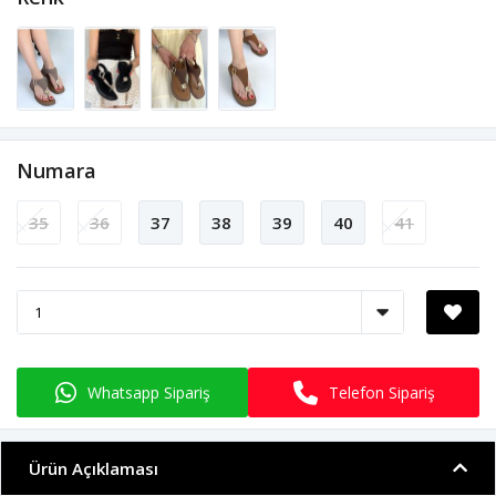
Numara
35
36
37
38
39
40
41
Whatsapp Sipariş
Telefon Sipariş
Ürün Açıklaması