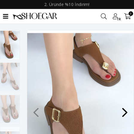
2. Üründe %10 İndirim!
0
TR