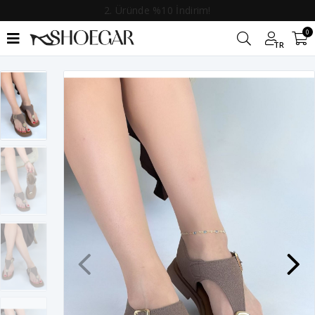
2. Üründe %10 İndirim!
0
TR