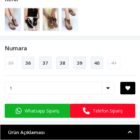
Numara
35
36
37
38
39
40
41
Whatsapp Sipariş
Telefon Sipariş
Ürün Açıklaması