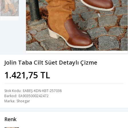
Jolin Taba Cilt Süet Detaylı Çizme
1.421,75 TL
Stok Kodu
EABEŞ-KDN-KBT-257038
Barkod
EA9035000242472
Marka
Shoegar
Renk