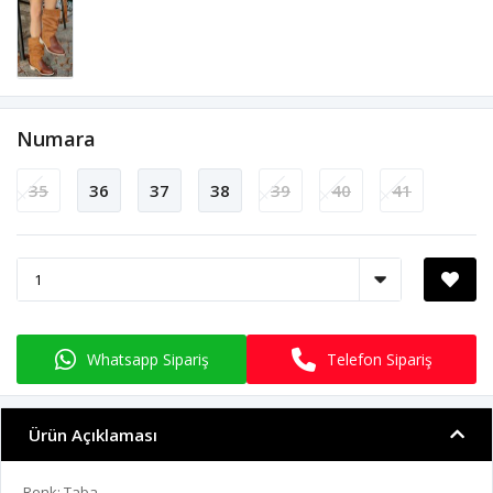
Numara
35
36
37
38
39
40
41
Whatsapp Sipariş
Telefon Sipariş
Ürün Açıklaması
Renk: Taba