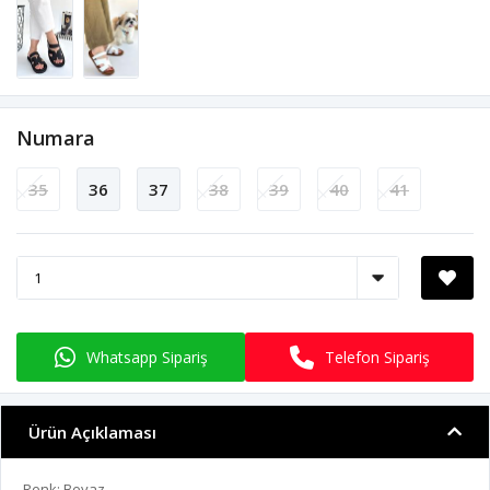
Numara
35
36
37
38
39
40
41
Whatsapp Sipariş
Telefon Sipariş
Ürün Açıklaması
Renk: Beyaz