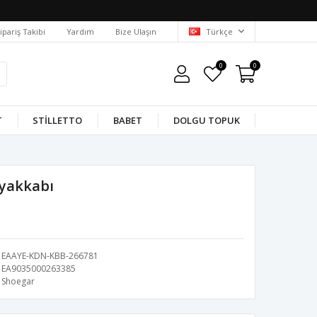
ipariş Takibi
Yardım
Bize Ulaşın
Türkçe
0
0
T
STILLETTO
BABET
DOLGU TOPUK
Ayakkabı
EAAYE-KDN-KBB-266781
EA9035000263385
Shoegar