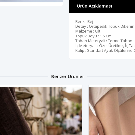
Ürün Açıklaması
Renk : Bej
Detay : Ortapedik Topuk Dikenin
Malzeme : Cilt
Topuk Boyu : 1.5 Cm
Taban Meteryali : Termo Taban
İç Meteryali : Özel Üretilmiş İç T
Kalıp : Standart Ayak Ölçülerine
Benzer Ürünler