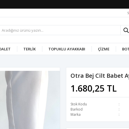
2. Üründe %10 İndirim!
S
DALET
TERLIK
TOPUKLU AYAKKABI
ÇIZME
BO
Otra Bej Cilt Babet 
1.680,25 TL
Stok Kodu
Barkod
Marka