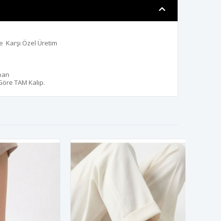
e Karşı Özel Üretim
aban
 Göre TAM Kalıp.