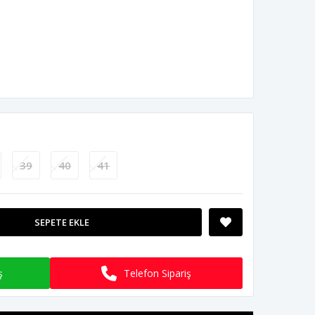
39
40
41
SEPETE EKLE
ş
Telefon Sipariş