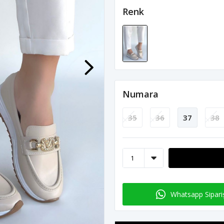
Renk
Numara
35
36
37
38
Whatsapp Sipari