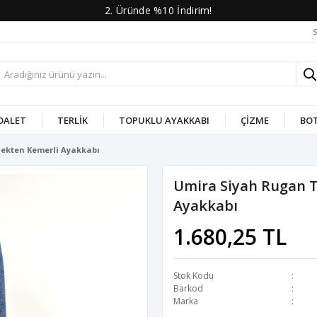
2. Üründe %10 İndirim!
S
DALET
TERLIK
TOPUKLU AYAKKABI
ÇIZME
BO
lekten Kemerli Ayakkabı
Umira Siyah Rugan T
Ayakkabı
1.680,25 TL
Stok Kodu
Barkod
Marka