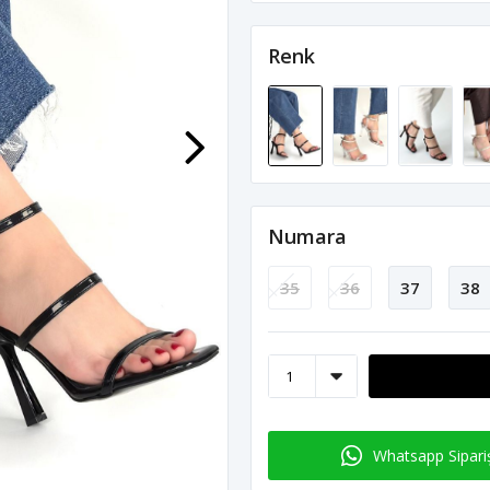
Renk
Numara
35
36
37
38
Whatsapp Sipari