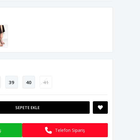
39
40
41
SEPETE EKLE
ş
Telefon Sipariş