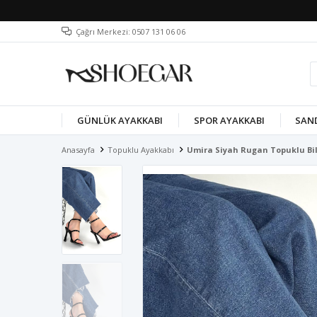
Çağrı Merkezi: 0507 131 06 06
GÜNLÜK AYAKKABI
SPOR AYAKKABI
SAN
Anasayfa
Topuklu Ayakkabı
Umira Siyah Rugan Topuklu Bi