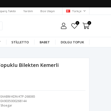
ipariş Takibi
Yardım
Bize Ulaşın
Türkçe
0
0
T
STILLETTO
BABET
DOLGU TOPUK
opuklu Bilekten Kemerli
EAABM-KDN-KTP-268065
EA9035000268144
Shoegar