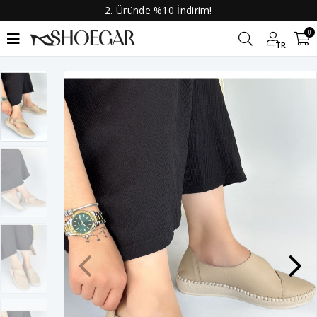
2. Üründe %10 İndirim!
0
TR