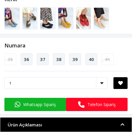
Numara
35
36
37
38
39
40
41
Whatsapp Sipariş
Telefon Sipariş
Ürün Açıklaması