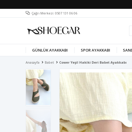
Çağrı Merkezi: 0507 131 06 06
GÜNLÜK AYAKKABI
SPOR AYAKKABI
SAN
Anasayfa
Babet
Cower Yeşil Hakiki Deri Babet Ayakkabı