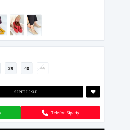
39
40
41
SEPETE EKLE
ş
Telefon Sipariş