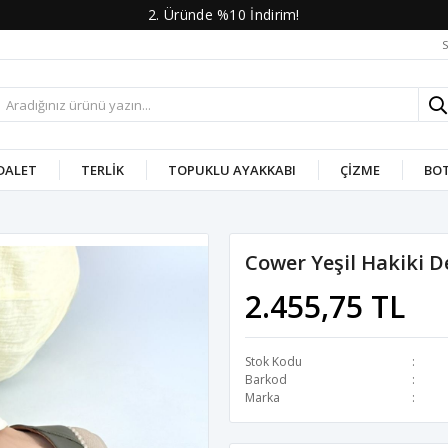
2. Üründe %10 İndirim!
S
DALET
TERLIK
TOPUKLU AYAKKABI
ÇIZME
BO
Cower Yeşil Hakiki D
2.455,75 TL
Stok Kodu
Barkod
Marka