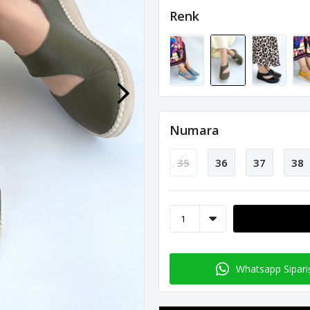
Renk
Numara
35
36
37
38
Whatsapp Sipari