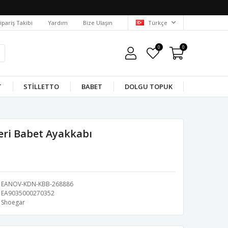
ipariş Takibi
Yardım
Bize Ulaşın
Türkçe
0
0
T
STILLETTO
BABET
DOLGU TOPUK
eri Babet Ayakkabı
EANOV-KDN-KBB-268886
EA9035000270352
Shoegar