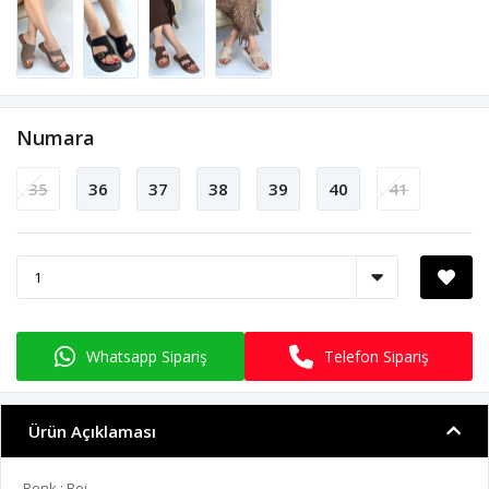
Numara
35
36
37
38
39
40
41
Whatsapp Sipariş
Telefon Sipariş
Ürün Açıklaması
Renk : Bej