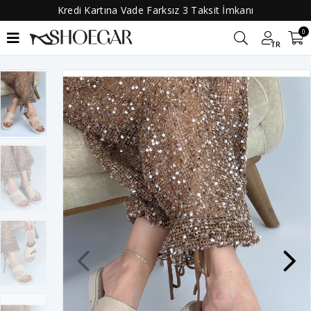
Kredi Kartına Vade Farksız 3 Taksit İmkanı
0
TR