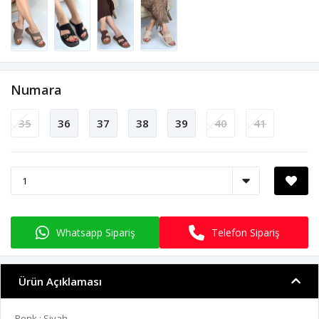
Numara
35
36
37
38
39
40
41
Whatsapp Sipariş
Telefon Sipariş
Ürün Açıklaması
Renk : Siyah